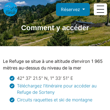
Réservez
Comment y accéder
Le Refuge se situe à une altitude d’environ 1 965
mètres au-dessus du niveau de la mer
42° 37' 21.5" N, 1° 33' 51" E
Téléchargez l’itinéraire pour accéder au
Refuge de Sorteny
Circuits raquettes et ski de montagne