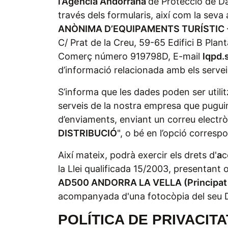
l’Agència Andorrana
de Protecció de D
través dels formularis, així com la seva 
ANÒNIMA D’EQUIPAMENTS TURÍSTIC -
C/ Prat de la Creu, 59-65 Edifici B P
Comerç número 919798D, E-mail
lqpd.
d’informació relacionada amb els serve
S’informa que les dades poden ser utilit
serveis de la nostra empresa que pugui
d’enviaments, enviant un correu electrò
DISTRIBUCIÓ
", o bé en l’opció corres
Així mateix, podrà exercir els drets d'
a
c
la Llei qualificada 15/2003, presentant o 
AD500 ANDORRA LA VELLA (Principat 
acompanyada d'una fotocòpia del seu DN
POLÍTICA DE PRIVACITA