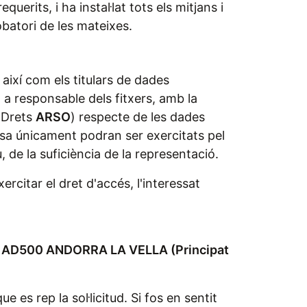
erits, i ha instal·lat tots els mitjans i
obatori de les mateixes.
així com els titulars de dades
m a responsable dels fitxers, amb la
(Drets
ARSO
) respecte de les dades
osa únicament podran ser exercitats pel
, de la suficiència de la representació.
ercitar el dret d'accés, l'interessat
 5 - AD500 ANDORRA LA VELLA (Principat
 es rep la sol·licitud. Si fos en sentit