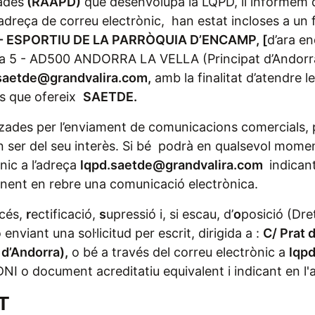
ades
(RAAPD)
que desenvolupa la LQPD, li informem q
adreça de correu electrònic, han estat incloses a un fi
 ESPORTIU DE LA PARRÒQUIA D’ENCAMP, [
d’ara e
lanta 5 - AD500 ANDORRA LA VELLA (Principat d’Andor
saetde@grandvalira.com
,
amb la finalitat d’atendre l
is que ofereix
SAETDE.
zades per l’enviament de comunicacions comercials, pe
n ser del seu interès. Si bé podrà en qualsevol mome
nic a l’adreça
lqpd.saetde@grandvalira.com
indicant
ponent en rebre una comunicació electrònica.
cés,
r
ectificació,
s
upressió i, si escau, d’
o
posició (Dr
enviant una sol·licitud per escrit, dirigida a :
C/ Prat d
d’Andorra),
o bé a través del correu electrònic a
lqp
I o document acreditatiu equivalent i indicant en l'
T