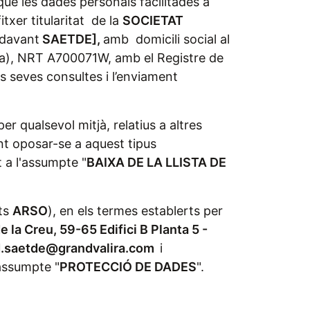
ue les dades personals facilitades a
txer titularitat de la
SOCIETAT
ndavant
SAETDE],
amb domicili social al
ra), NRT A700071W, amb el Registre de
es seves consultes i l’enviament
r qualsevol mitjà, relatius a altres
nt oposar-se a aquest tipus
 a l'assumpte "
BAIXA DE LA LLISTA DE
ets
ARSO
), en els termes establerts per
e la Creu, 59-65 Edifici B Planta 5 -
d.saetde@grandvalira.com
i
assumpte "
PROTECCIÓ DE DADES
".