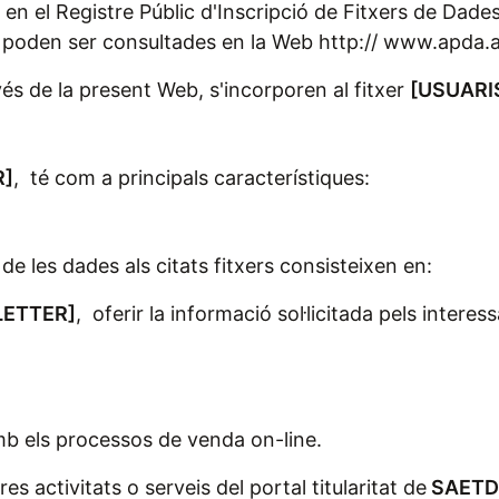
rit en el Registre Públic d'Inscripció de Fitxers de Da
 poden ser consultades en la Web http:// www.apda.
és de la present Web, s'incorporen al fitxer
[
USUARI
R
]
, té com a principals característiques:
ó de les dades als citats fitxers consisteixen en:
LETTER
]
, oferir la informació sol·licitada pels interes
 amb els processos de venda on-line.
es activitats o serveis del portal titularitat de
SAETD