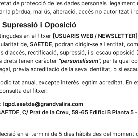
etat de protecció de les dades personals legalment requ
r la pèrdua, mal ús, alteració, accés no autoritzat i r
, Supressió i Oposició
tingudes en el fitxer
[
USUARIS WEB / NEWSLETTER]
ularitat de,
SAETDE,
podran dirigir-se a l'entitat, co
ts d
'a
ccés,
r
ectificació,
s
upressió, i si escau
o
posició 
s drets tenen caràcter
“personalíssim”,
per la qual c
egal, prèvia acreditació de la seva identitat, o si escau
odicitat anual, excepte interès legítim acreditat. En ex
onsulta del fitxer:
a:
lqpd.saetde@grandvalira.com
AETDE,
C/ Prat de la Creu, 59-65 Edifici B Planta
ecisió en el termini de 5 dies hàbils des del moment que