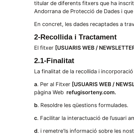
titular de diferents fitxers que ha insc
Andorrana de Protecció de Dades i que
En concret, les dades recaptades a trav
2-Recollida i Tractament
El fitxer
[
USUARIS WEB / NEWSLETTE
2.1-Finalitat
La finalitat de la recollida i incorporaci
a
. Per al Fitxer
[
USUARIS WEB / NEWS
pàgina Web
refugisorteny.com.
b
. Resoldre les qüestions formulades.
c
. Facilitar la interactuació de l’usuari
d
. i remetre'ls informació sobre les nostr