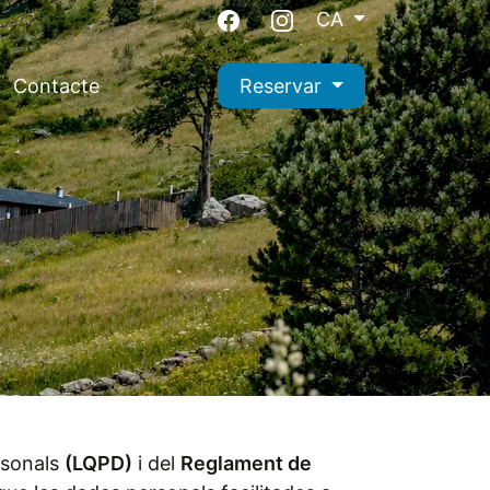
CA
Contacte
Reservar
rsonals
(LQPD)
i del
Reglament de