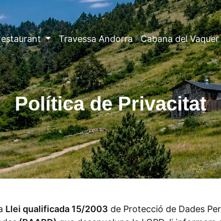
estaurant
Travessa Andorra
Cabana del Vaquer
Política de Privacitat
la
Llei qualificada 15/2003
de Protecció de Dades Pe