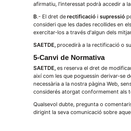
afirmatiu, l'interessat podrà accedir a l
B
.- El dret de
rectificació
i
supressió
po
consideri que les dades recollides en el
exercitar-los a través d'algun dels mitj
SAETDE,
procedirà a la rectificació o s
5-Canvi de Normativa
SAETDE,
es reserva el dret de modificar
així com les que poguessin derivar-se de
necessària a la nostra pàgina Web, sens
considerés atorgat conformement als te
Qualsevol dubte, pregunta o comentaris
dirigint la seva comunicació sobre aqu