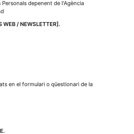
des Personals depenent de l'Agència
ad
S WEB / NEWSLETTER
].
sats en el formulari o qüestionari de la
E.