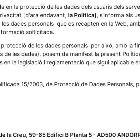
a en la protecció de les dades dels usuaris dels servei
Privacitat [d'ara endavant,
la Política
], s’informa als u
les dades personals que es recapten en la Web, amb la 
nformació sol·licitada.
 protecció de les dades personals per això, amb la final
lars de les dades), posem de manifest la present Polít
es en la legislació i reglamentació que sigui aplicable
alificada 15/2003, de Protecció de Dades Personals, 
 de la Creu, 59-65 Edifici B Planta 5 - AD500 ANDOR