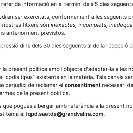
a referida informació en el termini dels 5 dies següents
dran ser exercitats, conformement a les següents pre
s nostres fitxers són
inexactes, incomplets, inadequa
ans anteriorment previstos.
upressió dins dels 30 dies següents al de la recepció de 
 la present política amb l'objecte d'adaptar-la a les n
 “codis tipus” existents en la matèria. Tals canvis s
e perjudici de reclamar el
consentiment
necessari de
rmes de la present política.
 que pogués albergar amb referència a la present nor
est tema a:
lqpd.saetde@grandvalira.com.